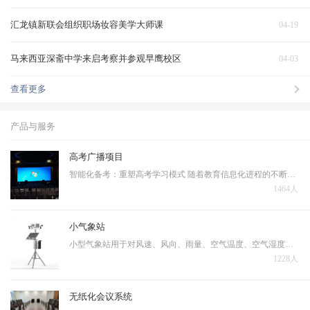
汇龙镇新联会组织职场妆容美学大师课
04-19
马来西亚深斋中学来启考察并参观早鹰校区
04-03
查看更多
产品与服务
高考广播项目
智能化备考：重塑高考学习模式 随着教育信息化进程的不断深入，人工智能技术正在深刻改变着高考备考的传统模式。当前高考备考普遍存在资源分配不均、复习效率低下、个性化指导不足等问题，亟需通过技术手段实现突破。 智能备考系统的核心优势体现在三个层面…
1464人
小气象站
小型气象站用于对风速、风向、雨量、空气温度、空气湿度、光照强度、土壤温度、土壤湿度、蒸发量、大气压力等十几个气象要素进行全天候现场监测。可以通过专业配套的数据采集通讯线与计算机进行连接，将数据传输到气象计算机气象数据库中，用于统计分析和处理。
1228人
无纸化会议系统