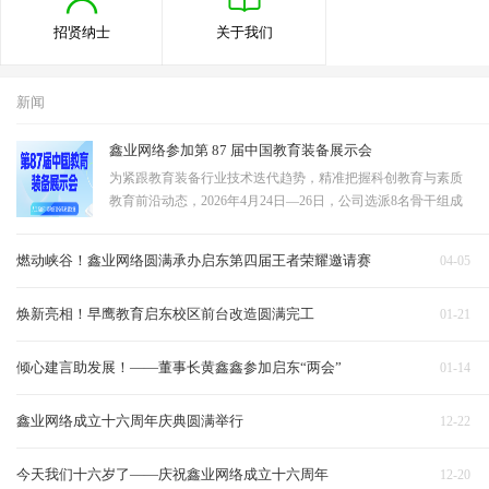
招贤纳士
关于我们
新闻
鑫业网络参加第 87 届中国教育装备展示会
为紧跟教育装备行业技术迭代趋势，精准把握科创教育与素质
教育前沿动态，2026年4月24日—26日，公司选派8名骨干组成
观展学习团队，赴成都中国西部国际博览城，参观第87届中国
教育装备展示会。团队聚焦STEAM教育、教育无人机、科技展
燃动峡谷！鑫业网络圆满承办启东第四届王者荣耀邀请赛
04-05
示墙三大核心领域深度研学，全面吸收行…
焕新亮相！早鹰教育启东校区前台改造圆满完工
01-21
倾心建言助发展！——董事长黄鑫鑫参加启东“两会”
01-14
鑫业网络成立十六周年庆典圆满举行
12-22
今天我们十六岁了——庆祝鑫业网络成立十六周年
12-20