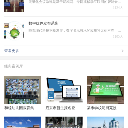
无纸化会议系统是基于局域网、专网或移动互联网的智能会议交互系统，无纸化会议系统作为智能会议系统的一个子系统，是运行在PC、平板电脑上的新一代会议系统，本系统采用全新的会议模式，将传统会议过程中的各个环节虚拟化、主体信息和承载介质数字化，将多种信息化技术融…
1124人
数字媒体发布系统
随着现代科技不断发展，数字显示技术的应用将无处不在，一些文本、图片、动画、幻灯片、音频、视频等数据需在IP 网络环境下对大众进行发布播出，在传统的电视及纸质媒体等多媒体信息发布的基础上诞生了数字媒体发布系统。
1105人
查看更多
经典案例库
和睦幼儿园教育集团监控项目顺利完成
启东市新生报名登记系统（2018年起）
某市学校明厨亮照项目（2017年起）