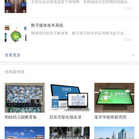
无纸化会议系统是基于局域网、专网或移动互联网的智能会议交互系统，无纸化会议系统作为智能会议系统的一个子系统，是运行在PC、平板电脑上的新一代会议系统，本系统采用全新的会议模式，将传统会议过程中的各个环节虚拟化、主体信息和承载介质数字化，将多种信息化技术融…
1124人
数字媒体发布系统
随着现代科技不断发展，数字显示技术的应用将无处不在，一些文本、图片、动画、幻灯片、音频、视频等数据需在IP 网络环境下对大众进行发布播出，在传统的电视及纸质媒体等多媒体信息发布的基础上诞生了数字媒体发布系统。
1104人
查看更多
经典案例库
和睦幼儿园教育集团监控项目顺利完成
启东市新生报名登记系统（2018年起）
某市学校明厨亮照项目（2017年起）