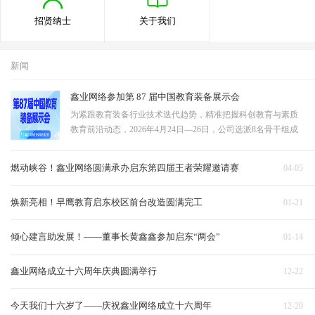
招贤纳士
关于我们
新闻
鑫业网络参加第 87 届中国教育装备展示会
为紧跟教育装备行业技术迭代趋势，精准把握科创教育与素质
教育前沿动态，2026年4月24日—26日，公司选派8名骨干组成
观展学习团队，赴成都中国西部国际博览城，参观第87届中国
教育装备展示会。团队聚焦STEAM教育、教育无人机、科技展
燃动峡谷！鑫业网络圆满承办启东第四届王者荣耀邀请赛
04-05
示墙三大核心领域深度研学，全面吸收行…
焕新亮相！早鹰教育启东校区前台改造圆满完工
01-21
倾心建言助发展！——董事长黄鑫鑫参加启东“两会”
01-14
鑫业网络成立十六周年庆典圆满举行
12-22
今天我们十六岁了——庆祝鑫业网络成立十六周年
12-20