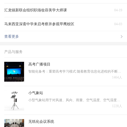
汇龙镇新联会组织职场妆容美学大师课
04-19
马来西亚深斋中学来启考察并参观早鹰校区
04-03
查看更多
产品与服务
高考广播项目
智能化备考：重塑高考学习模式 随着教育信息化进程的不断深入，人工智能技术正在深刻改变着高考备考的传统模式。当前高考备考普遍存在资源分配不均、复习效率低下、个性化指导不足等问题，亟需通过技术手段实现突破。 智能备考系统的核心优势体现在三个层面…
1464人
小气象站
小型气象站用于对风速、风向、雨量、空气温度、空气湿度、光照强度、土壤温度、土壤湿度、蒸发量、大气压力等十几个气象要素进行全天候现场监测。可以通过专业配套的数据采集通讯线与计算机进行连接，将数据传输到气象计算机气象数据库中，用于统计分析和处理。
1228人
无纸化会议系统