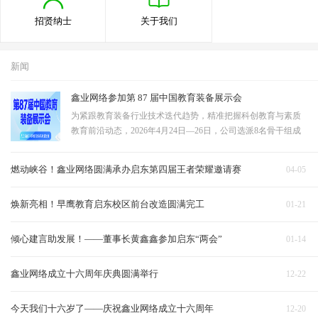
招贤纳士
关于我们
新闻
鑫业网络参加第 87 届中国教育装备展示会
为紧跟教育装备行业技术迭代趋势，精准把握科创教育与素质
教育前沿动态，2026年4月24日—26日，公司选派8名骨干组成
观展学习团队，赴成都中国西部国际博览城，参观第87届中国
教育装备展示会。团队聚焦STEAM教育、教育无人机、科技展
燃动峡谷！鑫业网络圆满承办启东第四届王者荣耀邀请赛
04-05
示墙三大核心领域深度研学，全面吸收行…
焕新亮相！早鹰教育启东校区前台改造圆满完工
01-21
倾心建言助发展！——董事长黄鑫鑫参加启东“两会”
01-14
鑫业网络成立十六周年庆典圆满举行
12-22
今天我们十六岁了——庆祝鑫业网络成立十六周年
12-20