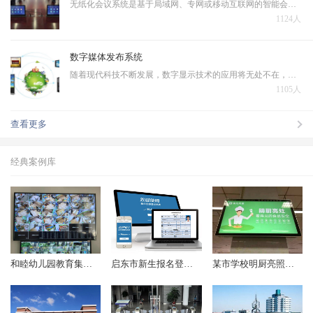
无纸化会议系统是基于局域网、专网或移动互联网的智能会议交互系统，无纸化会议系统作为智能会议系统的一个子系统，是运行在PC、平板电脑上的新一代会议系统，本系统采用全新的会议模式，将传统会议过程中的各个环节虚拟化、主体信息和承载介质数字化，将多种信息化技术融…
1124人
数字媒体发布系统
随着现代科技不断发展，数字显示技术的应用将无处不在，一些文本、图片、动画、幻灯片、音频、视频等数据需在IP 网络环境下对大众进行发布播出，在传统的电视及纸质媒体等多媒体信息发布的基础上诞生了数字媒体发布系统。
1105人
查看更多
经典案例库
和睦幼儿园教育集团监控项目顺利完成
启东市新生报名登记系统（2018年起）
某市学校明厨亮照项目（2017年起）