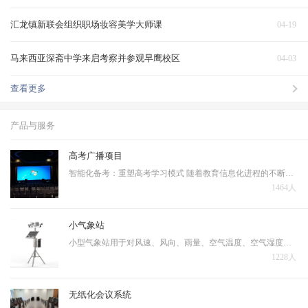
汇龙镇新联会组织职场妆容美学大师课
04-19
马来西亚深斋中学来启考察并参观早鹰校区
04-03
查看更多
产品与服务
高考广播项目
智能化备考：重塑高考学习模式 随着教育信息化进程的不断深入，人工智能技术正在深刻改变着高考备考的传统模式。当前高考备考普遍存在资源分配不均、复习效率低下、个性化指导不足等问题，亟需通过技术手段实现突破。 智能备考系统的核心优势体现在三个层面…
1464人
小气象站
小型气象站用于对风速、风向、雨量、空气温度、空气湿度、光照强度、土壤温度、土壤湿度、蒸发量、大气压力等十几个气象要素进行全天候现场监测。可以通过专业配套的数据采集通讯线与计算机进行连接，将数据传输到气象计算机气象数据库中，用于统计分析和处理。
1228人
无纸化会议系统