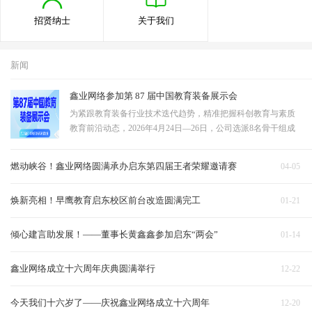
招贤纳士
关于我们
新闻
鑫业网络参加第 87 届中国教育装备展示会
为紧跟教育装备行业技术迭代趋势，精准把握科创教育与素质
教育前沿动态，2026年4月24日—26日，公司选派8名骨干组成
观展学习团队，赴成都中国西部国际博览城，参观第87届中国
教育装备展示会。团队聚焦STEAM教育、教育无人机、科技展
燃动峡谷！鑫业网络圆满承办启东第四届王者荣耀邀请赛
04-05
示墙三大核心领域深度研学，全面吸收行…
焕新亮相！早鹰教育启东校区前台改造圆满完工
01-21
倾心建言助发展！——董事长黄鑫鑫参加启东“两会”
01-14
鑫业网络成立十六周年庆典圆满举行
12-22
今天我们十六岁了——庆祝鑫业网络成立十六周年
12-20