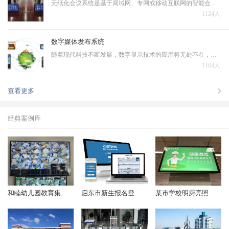
无纸化会议系统是基于局域网、专网或移动互联网的智能会议交互系统，无纸化会议系统作为智能会议系统的一个子系统，是运行在PC、平板电脑上的新一代会议系统，本系统采用全新的会议模式，将传统会议过程中的各个环节虚拟化、主体信息和承载介质数字化，将多种信息化技术融…
1124人
数字媒体发布系统
随着现代科技不断发展，数字显示技术的应用将无处不在，一些文本、图片、动画、幻灯片、音频、视频等数据需在IP 网络环境下对大众进行发布播出，在传统的电视及纸质媒体等多媒体信息发布的基础上诞生了数字媒体发布系统。
1104人
查看更多
经典案例库
和睦幼儿园教育集团监控项目顺利完成
启东市新生报名登记系统（2018年起）
某市学校明厨亮照项目（2017年起）