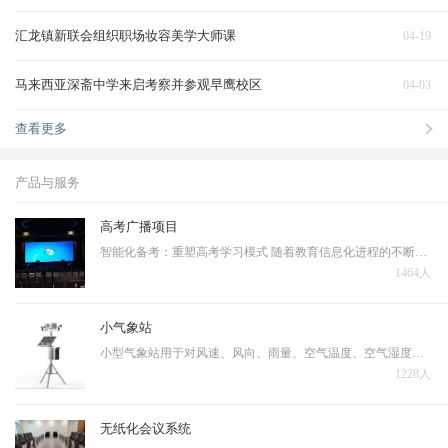
汇龙镇新联会组织职场妆容美学大师课
04-19
马来西亚深斋中学来启考察并参观早鹰校区
04-03
查看更多
产品与服务
高考广播项目
智能化备考：重塑高考学习模式 随着教育信息化进程的不断深入，人工智能技术正在深刻改变着高考备考的传统模式。当前高考备考普遍存在资源分配不均、复习效率低下、个性化指导不足等问题，亟需通过技术手段实现突破。 智能备考系统的核心优势体现在三个层面…
1464人
小气象站
小型气象站用于对风速、风向、雨量、空气温度、空气湿度、光照强度、土壤温度、土壤湿度、蒸发量、大气压力等十几个气象要素进行全天候现场监测。可以通过专业配套的数据采集通讯线与计算机进行连接，将数据传输到气象计算机气象数据库中，用于统计分析和处理。
1228人
无纸化会议系统