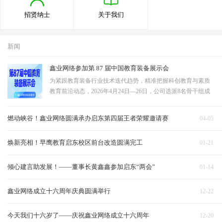
招贤纳士
关于我们
新闻
鑫业网络参加第 87 届中国教育装备展示会
为紧跟教育装备行业技术迭代趋势，精准把握科创教育与素质
教育前沿动态，2026年4月24日—26日，公司选派8名骨干组成
观展学习团队，赴成都中国西部国际博览城，参观第87届中国
教育装备展示会。团队聚焦STEAM教育、教育无人机、科技展
燃动峡谷！鑫业网络圆满承办启东第四届王者荣耀邀请赛
04-05
示墙三大核心领域深度研学，全面吸收行…
焕新亮相！早鹰教育启东校区前台改造圆满完工
01-21
倾心建言助发展！——董事长黄鑫鑫参加启东“两会”
01-14
鑫业网络成立十六周年庆典圆满举行
12-22
今天我们十六岁了——庆祝鑫业网络成立十六周年
12-20