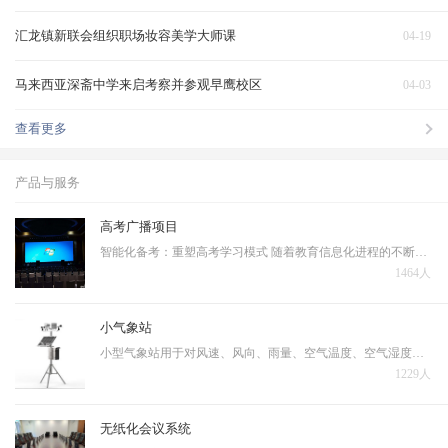
汇龙镇新联会组织职场妆容美学大师课
04-19
马来西亚深斋中学来启考察并参观早鹰校区
04-03
查看更多
产品与服务
高考广播项目
智能化备考：重塑高考学习模式 随着教育信息化进程的不断深入，人工智能技术正在深刻改变着高考备考的传统模式。当前高考备考普遍存在资源分配不均、复习效率低下、个性化指导不足等问题，亟需通过技术手段实现突破。 智能备考系统的核心优势体现在三个层面…
1464人
小气象站
小型气象站用于对风速、风向、雨量、空气温度、空气湿度、光照强度、土壤温度、土壤湿度、蒸发量、大气压力等十几个气象要素进行全天候现场监测。可以通过专业配套的数据采集通讯线与计算机进行连接，将数据传输到气象计算机气象数据库中，用于统计分析和处理。
1229人
无纸化会议系统